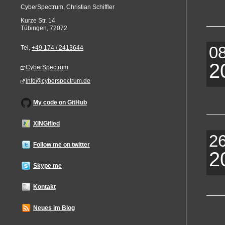
CyberSpectrum, Christian Schiffler
Kurze Str. 14
Tübingen
,
72072
0
Tel.
+49 174 / 2413644
2
CyberSpectrum
info@cyberspectrum.de
My code on GitHub
XINGified
2
Follow me on twitter
2
Skype me
Kontakt
Neues im Blog