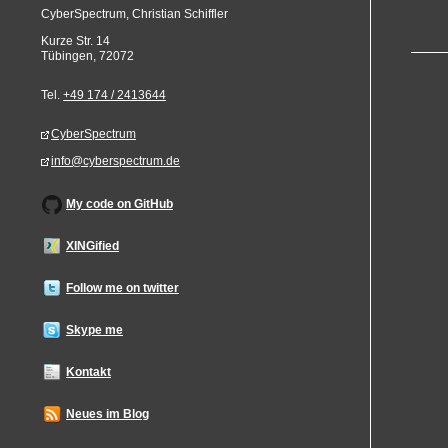
CyberSpectrum, Christian Schiffler
Kurze Str. 14
Tübingen
,
72072
Tel.
+49 174 / 2413644
CyberSpectrum
info@cyberspectrum.de
My code on GitHub
XINGified
Follow me on twitter
Skype me
Kontakt
Neues im Blog