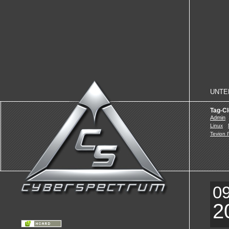
NAVI
ÜBER
UNTE
Tag-C
Admin
Linux
Tevion 
0
2